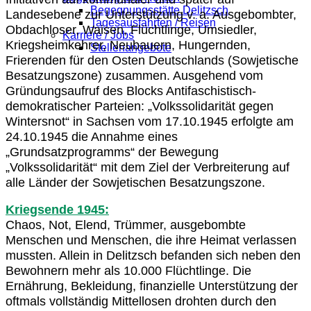
Begegnungsstätte Delitzsch
Landesebene zur Unterstützung v. a. Ausgebombter,
Tagesausfahrten / Reisen
Obdachloser, Waisen, Flüchtlinge, Umsiedler,
Karriere / Jobs
Kriegsheimkehrer, Neubauern, Hungernden,
Stellenangebote
Frierenden für den Osten Deutschlands (Sowjetische
Besatzungszone) zusammen. Ausgehend vom
Gründungsaufruf des Blocks Antifaschistisch-
demokratischer Parteien: „Volkssolidarität gegen
Wintersnot“ in Sachsen vom 17.10.1945 erfolgte am
24.10.1945 die Annahme eines
„Grundsatzprogramms“ der Bewegung
„Volkssolidarität“ mit dem Ziel der Verbreiterung auf
alle Länder der Sowjetischen Besatzungszone.
Kriegsende 1945:
Chaos, Not, Elend, Trümmer, ausgebombte
Menschen und Menschen, die ihre Heimat verlassen
mussten. Allein in Delitzsch befanden sich neben den
Bewohnern mehr als 10.000 Flüchtlinge. Die
Ernährung, Bekleidung, finanzielle Unterstützung der
oftmals vollständig Mittellosen drohten durch den