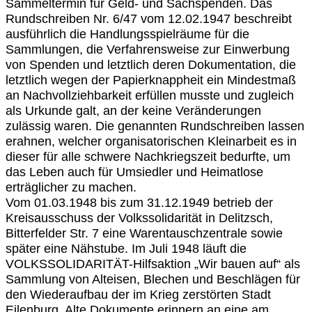
Sammeltermin für Geld- und Sachspenden. Das
Rundschreiben Nr. 6/47 vom 12.02.1947 beschreibt
ausführlich die Handlungsspielräume für die
Sammlungen, die Verfahrensweise zur Einwerbung
von Spenden und letztlich deren Dokumentation, die
letztlich wegen der Papierknappheit ein Mindestmaß
an Nachvollziehbarkeit erfüllen musste und zugleich
als Urkunde galt, an der keine Veränderungen
zulässig waren. Die genannten Rundschreiben lassen
erahnen, welcher organisatorischen Kleinarbeit es in
dieser für alle schwere Nachkriegszeit bedurfte, um
das Leben auch für Umsiedler und Heimatlose
erträglicher zu machen.
Vom 01.03.1948 bis zum 31.12.1949 betrieb der
Kreisausschuss der Volkssolidarität in Delitzsch,
Bitterfelder Str. 7 eine Warentauschzentrale sowie
später eine Nähstube. Im Juli 1948 läuft die
VOLKSSOLIDARITÄT-Hilfsaktion „Wir bauen auf“ als
Sammlung von Alteisen, Blechen und Beschlägen für
den Wiederaufbau der im Krieg zerstörten Stadt
Eilenburg. Alte Dokumente erinnern an eine am