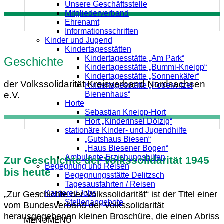
Unsere Geschäftsstelle
Mitgliederverband
Ehrenamt
Informationsschriften
Kinder und Jugend
Kindertagesstätten
Kindertagesstätte „Am Park“
Geschichte
Kindertagesstätte „Bummi-Kneipp“
Kindertagesstätte „Sonnenkäfer“
der Volkssolidarität Kreisverband Nordsachsen
Kindertagesstätte „Podelwitzer
e.V.
Bienenhaus“
Horte
Sebastian Kneipp-Hort
Hort „Kinderinsel Dölzig“
stationäre Kinder- und Jugendhilfe
„Gutshaus Biesen“
„Haus Biesener Bogen“
Ambulante Erziehungshilfen
Zur Geschichte der Volkssolidarität 1945
Begegnung und Reisen
bis heute
Begegnungsstätte Delitzsch
Tagesausfahrten / Reisen
„Zur Geschichte der Volkssolidarität“ ist der Titel einer
Karriere / Jobs
Stellenangebote
vom Bundesverband der Volkssolidarität
herausgegebenen kleinen Broschüre, die einen Abriss
MENÜ
MENÜ