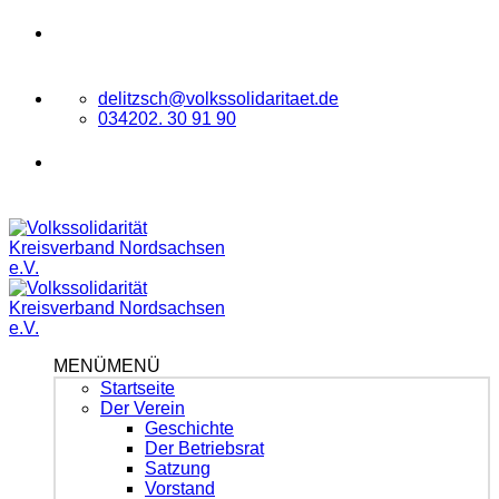
Zum
VOLKSSOLIDARITÄT
Kreisverband
Inhalt
Nordsachsen e.V.
springen
delitzsch@volkssolidaritaet.de
034202. 30 91 90
VOLKSSOLIDARITÄT
Kreisverband
Nordsachsen e.V.
MENÜ
MENÜ
Startseite
Der Verein
Geschichte
Der Betriebsrat
Satzung
Vorstand