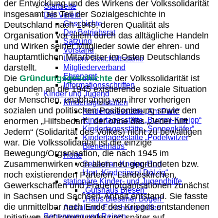
der Entwicklung und des Wirkens der Volkssolidarität
Startseite
insgesamt als Teil der Sozialgeschichte in
Der Verein
Deutschland nach 1945, deren Qualität als
Geschichte
Der Betriebsrat
Organisation vor allem durch das alltägliche Handeln
Satzung
und Wirken seiner Mitglieder sowie der ehren- und
Vorstand
hauptamtlichen Mitarbeiter im Osten Deutschlands
Unsere Geschäftsstelle
darstellt.
Mitgliederverband
Ehrenamt
Die
Gründungsgeschichte
der Volkssolidarität ist
Informationsschriften
gebunden an die 1945 existierende soziale Situation
Kinder und Jugend
der Menschen, unabhängig von ihrer vorherigen
Kindertagesstätten
sozialen und politischen Positionierung sowie den
Kindertagesstätte „Am Park“
enormen „Hilfsbedarf“, der ohne das „Jeder hilft
Kindertagesstätte „Bummi-Kneipp“
Kindertagesstätte „Sonnenkäfer“
Jedem“ (Solidarität des Volkes) nicht zu bewältigen
Kindertagesstätte „Podelwitzer
war. Die Volkssolidarität ist die einzige
Bienenhaus“
Bewegung/Organisation, die nach 1945 im
Horte
Zusammenwirken von allen neu gegründeten bzw.
Sebastian Kneipp-Hort
Hort „Kinderinsel Dölzig“
noch existierenden Parteien, Landeskirchen,
stationäre Kinder- und Jugendhilfe
Gewerkschaften und Frauenorganisationen zunächst
„Gutshaus Biesen“
in Sachsen und Sachsen-Anhalt entstand. Sie fasste
„Haus Biesener Bogen“
die unmittelbar nach Ende des Krieges entstandenen
Ambulante Erziehungshilfen
Initiativen auf kommunaler und später auf
Begegnung und Reisen