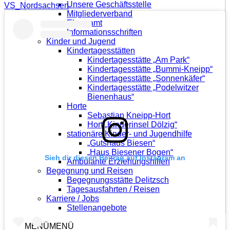
Unsere Geschäftsstelle
VS_Nordsachsen
Mitgliederverband
Ehrenamt
Informationsschriften
Kinder und Jugend
Kindertagesstätten
Kindertagesstätte „Am Park“
Kindertagesstätte „Bummi-Kneipp“
Kindertagesstätte „Sonnenkäfer“
Kindertagesstätte „Podelwitzer
Bienenhaus“
Horte
Sebastian Kneipp-Hort
Hort „Kinderinsel Dölzig“
stationäre Kinder- und Jugendhilfe
„Gutshaus Biesen“
„Haus Biesener Bogen“
Sieh dir diesen Beitrag auf Instagram an
Ambulante Erziehungshilfen
Begegnung und Reisen
Begegnungsstätte Delitzsch
Tagesausfahrten / Reisen
Karriere / Jobs
Stellenangebote
MENÜ
MENÜ