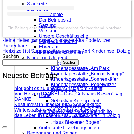
Startseite
Der Verein
Geschichte
Der Betriebsrat
Satzung
Ein Beitrag geteilt von Volkssolidarität Kreisverband Nordsachsen e.V. (@vsnordsachsen)
Vorstand
Unsere Geschäftsstelle
kleine Helfer ganz groß in unserer Kita Podelwitzer
Mitgliederverband
Bienenhaus
Ehrenamt
Herbstzeit ist Suppenzeit in unserem Kort Kinderinsel Dölzig
Informationsschriften
Suchen
Kinder und Jugend
Suchen
Kindertagesstätten
Kindertagesstätte „Am Park“
Kindertagesstätte „Bummi-Kneipp“
Neueste Beiträge
Kindertagesstätte „Sonnenkäfer“
Kindertagesstätte „Podelwitzer
hier geht es zu unserem Instagram-Auftritt
Bienenhaus“
Von Herzen DANKE! – Das „Gutshaus Biesen“ sagt
Horte
DANKE!
Sebastian Kneipp-Hort
Kostümfest in unserer Kita „Sonnenkäfer“
Hort „Kinderinsel Dölzig“
Winterspaß im Hort „Kinderinsel Dölzig“
stationäre Kinder- und Jugendhilfe
das Leben in unserer Kita „Sonnenkäfer“ in Dölzig
„Gutshaus Biesen“
„Haus Biesener Bogen“
Ambulante Erziehungshilfen
Begegnung und Reisen