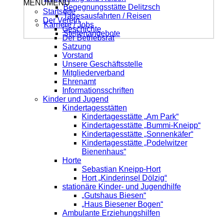
MENÜ
MENÜ
Begegnungsstätte Delitzsch
Startseite
Tagesausfahrten / Reisen
Der Verein
Karriere / Jobs
Geschichte
Stellenangebote
Der Betriebsrat
Satzung
Vorstand
Unsere Geschäftsstelle
Mitgliederverband
Ehrenamt
Informationsschriften
Kinder und Jugend
Kindertagesstätten
Kindertagesstätte „Am Park“
Kindertagesstätte „Bummi-Kneipp“
Kindertagesstätte „Sonnenkäfer“
Kindertagesstätte „Podelwitzer
Bienenhaus“
Horte
Sebastian Kneipp-Hort
Hort „Kinderinsel Dölzig“
stationäre Kinder- und Jugendhilfe
„Gutshaus Biesen“
„Haus Biesener Bogen“
Ambulante Erziehungshilfen