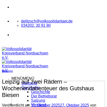
Zum
VOLKSSOLIDARITÄT
Kreisverband
Inhalt
Nordsachsen e.V.
springen
delitzsch@volkssolidaritaet.de
034202. 30 91 90
VOLKSSOLIDARITÄT
Kreisverband
Nordsachsen e.V.
Allgemein
MENÜ
MENÜ
Leipzig auf zwei Rädern –
Startseite
Wochenendabenteuer des Gutshaus
Der Verein
Geschichte
Biesen
Der Betriebsrat
Satzung
Vorstand
Veröffentlicht am
11. Oktober 2025
27. Oktober 2025
von