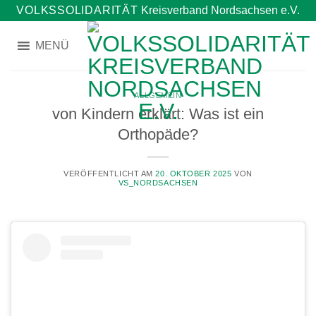
Zum
VOLKSSOLIDARITÄT
Kreisverband Nordsachsen e.V.
Inhalt
springen
MENÜ
ALLGEMEIN
von Kindern erklärt: Was ist ein
Orthopäde?
VERÖFFENTLICHT AM
20. OKTOBER 2025
VON
VS_NORDSACHSEN