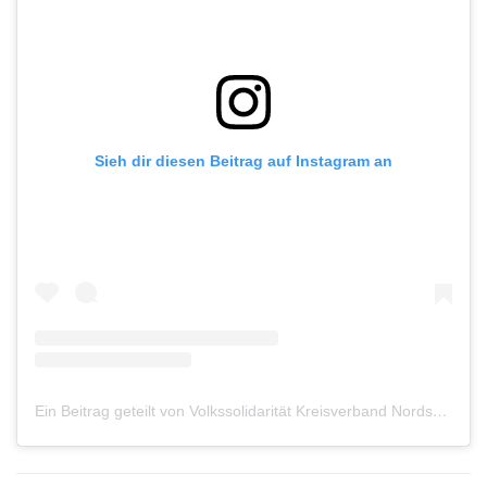
Sieh dir diesen Beitrag auf Instagram an
Ein Beitrag geteilt von Volkssolidarität Kreisverband Nordsachsen e.V. (@vsnordsachsen)