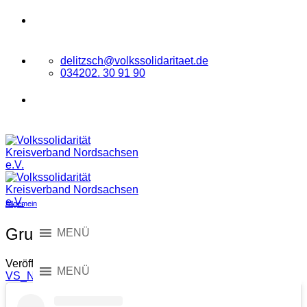
Zum
VOLKSSOLIDARITÄT
Kreisverband
Inhalt
Nordsachsen e.V.
springen
delitzsch@volkssolidaritaet.de
034202. 30 91 90
VOLKSSOLIDARITÄT
Kreisverband
Nordsachsen e.V.
Allgemein
Gruß zum 1. Advent
MENÜ
Veröffentlicht am
30. November 2025
2. Dezember 2025
von
MENÜ
VS_Nordsachsen