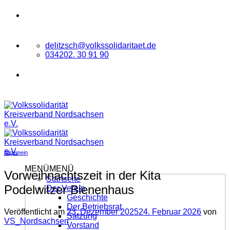
Zum
VOLKSSOLIDARITÄT
Kreisverband
Inhalt
Nordsachsen e.V.
springen
delitzsch@volkssolidaritaet.de
034202. 30 91 90
VOLKSSOLIDARITÄT
Kreisverband
Nordsachsen e.V.
Allgemein
MENÜ
MENÜ
Vorweihnachtszeit in der Kita
Startseite
Podelwitzer Bienenhaus
Der Verein
Geschichte
Der Betriebsrat
Veröffentlicht am
23. Dezember 2025
24. Februar 2026
von
Satzung
VS_Nordsachsen
Vorstand