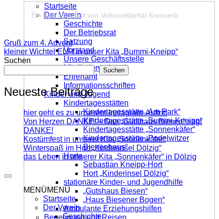
Startseite
Der Verein
Ein Beitrag geteilt von Volkssolidarität Kreisverband Nordsachsen e.V. (@vsnordsachsen)
Geschichte
Der Betriebsrat
Satzung
Gruß zum 4. Advent
Vorstand
kleiner Wichtel ELFI in unser Kita „Bummi-Kneipp“
Unsere Geschäftsstelle
Suchen
Mitgliederverband
Suchen
Ehrenamt
Informationsschriften
Neueste Beiträge
Kinder und Jugend
Kindertagesstätten
Kindertagesstätte „Am Park“
hier geht es zu unserem Instagram-Auftritt
Kindertagesstätte „Bummi-Kneipp“
Von Herzen DANKE! – Das „Gutshaus Biesen“ sagt
Kindertagesstätte „Sonnenkäfer“
DANKE!
Kindertagesstätte „Podelwitzer
Kostümfest in unserer Kita „Sonnenkäfer“
Bienenhaus“
Winterspaß im Hort „Kinderinsel Dölzig“
Horte
das Leben in unserer Kita „Sonnenkäfer“ in Dölzig
Sebastian Kneipp-Hort
Hort „Kinderinsel Dölzig“
stationäre Kinder- und Jugendhilfe
MENÜ
MENÜ
„Gutshaus Biesen“
Startseite
„Haus Biesener Bogen“
Der Verein
Ambulante Erziehungshilfen
Geschichte
Begegnung und Reisen