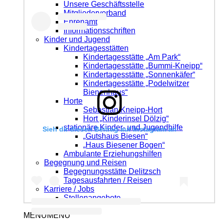
Unsere Geschäftsstelle
Mitgliederverband
Ehrenamt
Informationsschriften
Kinder und Jugend
Kindertagesstätten
Kindertagesstätte „Am Park“
Kindertagesstätte „Bummi-Kneipp“
Kindertagesstätte „Sonnenkäfer“
Kindertagesstätte „Podelwitzer
Bienenhaus“
Horte
Sebastian Kneipp-Hort
Hort „Kinderinsel Dölzig“
stationäre Kinder- und Jugendhilfe
Sieh dir diesen Beitrag auf Instagram an
„Gutshaus Biesen“
„Haus Biesener Bogen“
Ambulante Erziehungshilfen
Begegnung und Reisen
Begegnungsstätte Delitzsch
Tagesausfahrten / Reisen
Karriere / Jobs
Stellenangebote
MENÜ
MENÜ