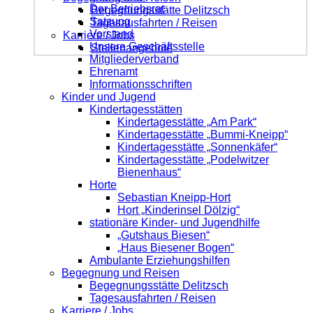
Der Betriebsrat
Begegnungsstätte Delitzsch
Satzung
Tagesausfahrten / Reisen
Vorstand
Karriere / Jobs
Unsere Geschäftsstelle
Stellenangebote
Mitgliederverband
Ehrenamt
Informationsschriften
Kinder und Jugend
Kindertagesstätten
Kindertagesstätte „Am Park“
Kindertagesstätte „Bummi-Kneipp“
Kindertagesstätte „Sonnenkäfer“
Kindertagesstätte „Podelwitzer
Bienenhaus“
Horte
Sebastian Kneipp-Hort
Hort „Kinderinsel Dölzig“
stationäre Kinder- und Jugendhilfe
„Gutshaus Biesen“
„Haus Biesener Bogen“
Ambulante Erziehungshilfen
Begegnung und Reisen
Begegnungsstätte Delitzsch
Tagesausfahrten / Reisen
Karriere / Jobs