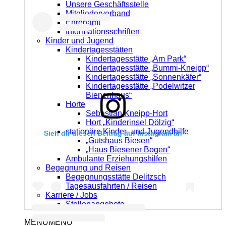
Unsere Geschäftsstelle
Mitgliederverband
Ehrenamt
Informationsschriften
Kinder und Jugend
Kindertagesstätten
Kindertagesstätte „Am Park“
Kindertagesstätte „Bummi-Kneipp“
Kindertagesstätte „Sonnenkäfer“
Kindertagesstätte „Podelwitzer
Bienenhaus“
Horte
Sebastian Kneipp-Hort
Hort „Kinderinsel Dölzig“
stationäre Kinder- und Jugendhilfe
Sieh dir diesen Beitrag auf Instagram an
„Gutshaus Biesen“
„Haus Biesener Bogen“
Ambulante Erziehungshilfen
Begegnung und Reisen
Begegnungsstätte Delitzsch
Tagesausfahrten / Reisen
Karriere / Jobs
Stellenangebote
MENÜ
MENÜ