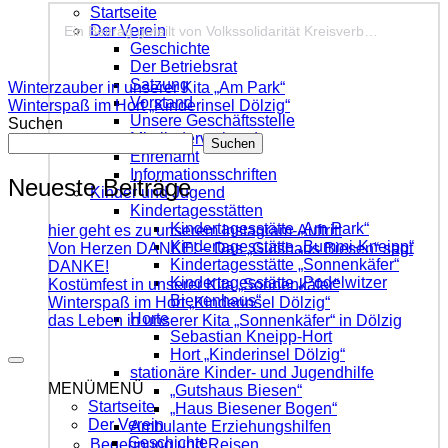
Startseite
Der Verein
Ein Beitrag geteilt von Volkssolidarität Kreisverband Nordsachsen e.V. (@vsnordsachsen)
Geschichte
Der Betriebsrat
Satzung
Winterzauber in unserer Kita „Am Park“
Vorstand
Winterspaß im Hort „Kinderinsel Dölzig“
Unsere Geschäftsstelle
Suchen
Mitgliederverband
Suchen
Ehrenamt
Informationsschriften
Neueste Beiträge
Kinder und Jugend
Kindertagesstätten
Kindertagesstätte „Am Park“
hier geht es zu unserem Instagram-Auftritt
Kindertagesstätte „Bummi-Kneipp“
Von Herzen DANKE! – Das „Gutshaus Biesen“ sagt
Kindertagesstätte „Sonnenkäfer“
DANKE!
Kindertagesstätte „Podelwitzer
Kostümfest in unserer Kita „Sonnenkäfer“
Bienenhaus“
Winterspaß im Hort „Kinderinsel Dölzig“
Horte
das Leben in unserer Kita „Sonnenkäfer“ in Dölzig
Sebastian Kneipp-Hort
Hort „Kinderinsel Dölzig“
stationäre Kinder- und Jugendhilfe
MENÜ
MENÜ
„Gutshaus Biesen“
Startseite
„Haus Biesener Bogen“
Der Verein
Ambulante Erziehungshilfen
Geschichte
Begegnung und Reisen