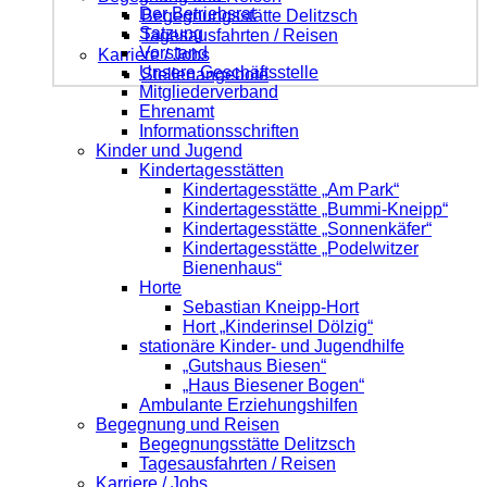
Der Betriebsrat
Begegnungsstätte Delitzsch
Satzung
Tagesausfahrten / Reisen
Vorstand
Karriere / Jobs
Unsere Geschäftsstelle
Stellenangebote
Mitgliederverband
Ehrenamt
Informationsschriften
Kinder und Jugend
Kindertagesstätten
Kindertagesstätte „Am Park“
Kindertagesstätte „Bummi-Kneipp“
Kindertagesstätte „Sonnenkäfer“
Kindertagesstätte „Podelwitzer
Bienenhaus“
Horte
Sebastian Kneipp-Hort
Hort „Kinderinsel Dölzig“
stationäre Kinder- und Jugendhilfe
„Gutshaus Biesen“
„Haus Biesener Bogen“
Ambulante Erziehungshilfen
Begegnung und Reisen
Begegnungsstätte Delitzsch
Tagesausfahrten / Reisen
Karriere / Jobs