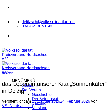
Zum
VOLKSSOLIDARITÄT
Kreisverband
Inhalt
Nordsachsen e.V.
springen
delitzsch@volkssolidaritaet.de
034202. 30 91 90
VOLKSSOLIDARITÄT
Kreisverband
Nordsachsen e.V.
Allgemein
MENÜ
MENÜ
das Leben in unserer Kita „Sonnenkäfer“
Startseite
in Dölzig
Der Verein
Geschichte
Der Betriebsrat
Veröffentlicht am
25. Januar 2026
24. Februar 2026
von
Satzung
VS_Nordsachsen
Vorstand