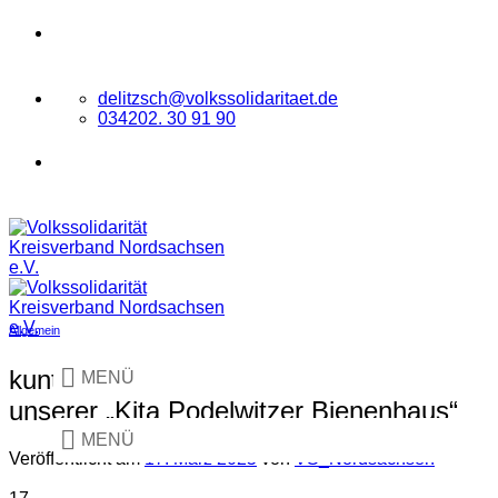
Zum
VOLKSSOLIDARITÄT
Kreisverband
Inhalt
Nordsachsen e.V.
springen
delitzsch@volkssolidaritaet.de
034202. 30 91 90
VOLKSSOLIDARITÄT
Kreisverband
Nordsachsen e.V.
Allgemein
kunterbuntes Faschingstreiben in
MENÜ
unserer „Kita Podelwitzer Bienenhaus“
MENÜ
Veröffentlicht am
17. März 2025
von
VS_Nordsachsen