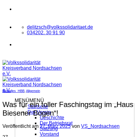
Zum
VOLKSSOLIDARITÄT
Kreisverband
Inhalt
Nordsachsen e.V.
springen
delitzsch@volkssolidaritaet.de
034202. 30 91 90
VOLKSSOLIDARITÄT
Kreisverband
Nordsachsen e.V.
Aktuelles_HBB
,
Allgemein
MENÜ
MENÜ
Was für ein toller Faschingstag im „Haus
Startseite
Biesener Bogen“!
Der Verein
Geschichte
Der Betriebsrat
Veröffentlicht am
27. März 2025
von
VS_Nordsachsen
Satzung
Vorstand