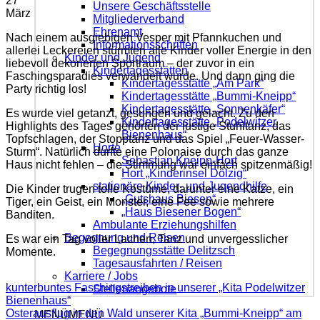
27
Unsere Geschäftsstelle
März
Mitgliederverband
Ehrenamt
Nach einem ausgiebigen Vesper mit Pfannkuchen und
Informationsschriften
allerlei Leckereien stürmten alle Kinder voller Energie in den
Kinder und Jugend
liebevoll dekorierten Sportraum – der zuvor in ein
Kindertagesstätten
Faschingsparadies verwandelt wurde. Und dann ging die
Kindertagesstätte „Am Park“
Party richtig los!
Kindertagesstätte „Bummi-Kneipp“
Kindertagesstätte „Sonnenkäfer“
Es wurde viel getanzt, gesungen und gelacht. Zu den
Kindertagesstätte „Podelwitzer
Highlights des Tages gehörten der lustige Stuhltanz, das
Bienenhaus“
Topfschlagen, der Stopptanz und das Spiel „Feuer-Wasser-
Horte
Sturm“. Natürlich durfte eine Polonaise durch das ganze
Sebastian Kneipp-Hort
Haus nicht fehlen – die Stimmung war einfach spitzenmäßig!
Hort „Kinderinsel Dölzig“
stationäre Kinder- und Jugendhilfe
Die Kinder trugen tolle Kostüme, darunter eine Katze, ein
„Gutshaus Biesen“
Tiger, ein Geist, ein Monster, eine Fee sowie mehrere
„Haus Biesener Bogen“
Banditen.
Ambulante Erziehungshilfen
Begegnung und Reisen
Es war ein Tag voller Lachen, Tanz und unvergesslicher
Begegnungsstätte Delitzsch
Momente.
Tagesausfahrten / Reisen
Karriere / Jobs
kunterbuntes Faschingstreiben in unserer „Kita Podelwitzer
Stellenangebote
Bienenhaus“
Osterausflug in den Wald unserer Kita „Bummi-Kneipp“ am
MENÜ
MENÜ