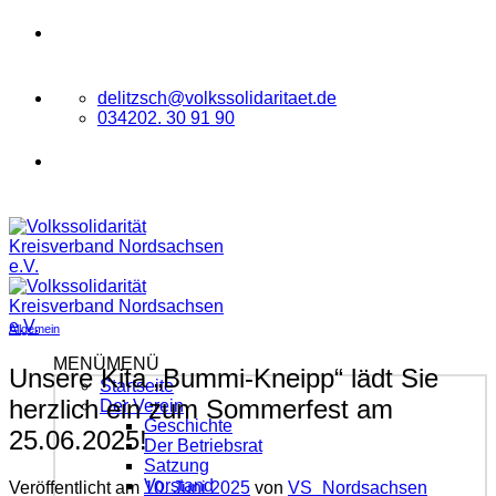
Zum
VOLKSSOLIDARITÄT
Kreisverband
Inhalt
Nordsachsen e.V.
springen
delitzsch@volkssolidaritaet.de
034202. 30 91 90
VOLKSSOLIDARITÄT
Kreisverband
Nordsachsen e.V.
Allgemein
MENÜ
MENÜ
Unsere Kita „Bummi-Kneipp“ lädt Sie
Startseite
herzlich ein zum Sommerfest am
Der Verein
Geschichte
25.06.2025!
Der Betriebsrat
Satzung
Vorstand
Veröffentlicht am
10. Juni 2025
von
VS_Nordsachsen