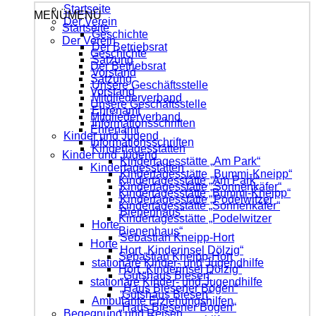
Startseite
MENÜ
MENÜ
Der Verein
Startseite
Geschichte
Der Verein
Der Betriebsrat
Geschichte
Satzung
Der Betriebsrat
Vorstand
Satzung
Unsere Geschäftsstelle
Vorstand
Mitgliederverband
Unsere Geschäftsstelle
Ehrenamt
Mitgliederverband
Informationsschriften
Ehrenamt
Kinder und Jugend
Informationsschriften
Kindertagesstätten
Kinder und Jugend
Kindertagesstätte „Am Park“
Kindertagesstätten
Kindertagesstätte „Bummi-Kneipp“
Kindertagesstätte „Am Park“
Kindertagesstätte „Sonnenkäfer“
Kindertagesstätte „Bummi-Kneipp“
Kindertagesstätte „Podelwitzer
Kindertagesstätte „Sonnenkäfer“
Bienenhaus“
Kindertagesstätte „Podelwitzer
Horte
Bienenhaus“
Sebastian Kneipp-Hort
Horte
Hort „Kinderinsel Dölzig“
Sebastian Kneipp-Hort
stationäre Kinder- und Jugendhilfe
Hort „Kinderinsel Dölzig“
„Gutshaus Biesen“
stationäre Kinder- und Jugendhilfe
„Haus Biesener Bogen“
„Gutshaus Biesen“
Ambulante Erziehungshilfen
„Haus Biesener Bogen“
Begegnung und Reisen