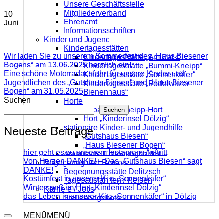
Unsere Geschäftsstelle
Mitgliederverband
10
Ehrenamt
Juni
Informationsschriften
Kinder und Jugend
Kindertagesstätten
Wir laden Sie zu unserem Sommerfest des „Haus Biesener
Kindertagesstätte „Am Park“
Bogens“ am 13.06.2025 herzlich ein!
Kindertagesstätte „Bummi-Kneipp“
Eine schöne Motorradausfahrt für unsere Kinder und
Kindertagesstätte „Sonnenkäfer“
Jugendlichen des „Gutshaus Biesen“ und „Haus Biesener
Kindertagesstätte „Podelwitzer
Bogen“ am 31.05.2025
Bienenhaus“
Suchen
Horte
Sebastian Kneipp-Hort
Suchen
Hort „Kinderinsel Dölzig“
stationäre Kinder- und Jugendhilfe
Neueste Beiträge
„Gutshaus Biesen“
„Haus Biesener Bogen“
hier geht es zu unserem Instagram-Auftritt
Ambulante Erziehungshilfen
Von Herzen DANKE! – Das „Gutshaus Biesen“ sagt
Begegnung und Reisen
DANKE!
Begegnungsstätte Delitzsch
Kostümfest in unserer Kita „Sonnenkäfer“
Tagesausfahrten / Reisen
Winterspaß im Hort „Kinderinsel Dölzig“
Karriere / Jobs
das Leben in unserer Kita „Sonnenkäfer“ in Dölzig
Stellenangebote
MENÜ
MENÜ