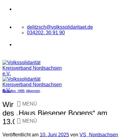
Zum
VOLKSSOLIDARITÄT
Kreisverband
Inhalt
Nordsachsen e.V.
springen
delitzsch@volkssolidaritaet.de
034202. 30 91 90
VOLKSSOLIDARITÄT
Kreisverband
Nordsachsen e.V.
Aktuelles_HBB
,
Allgemein
Wir laden Sie zu unserem Sommerfest
MENÜ
des „Haus Biesener Bogens“ am
13.06.2025 herzlich ein!
MENÜ
Veröffentlicht am
10. Juni 2025
von
VS_Nordsachsen